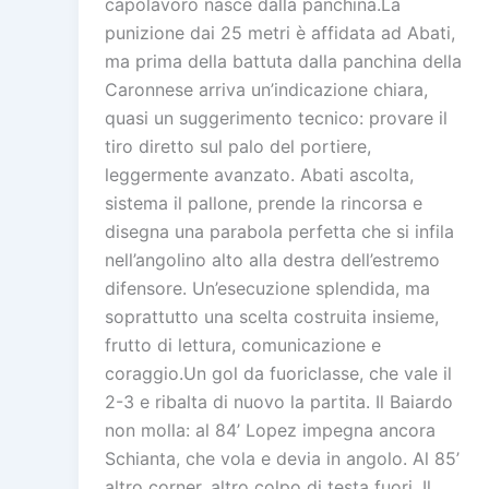
capolavoro nasce dalla panchina.La
punizione dai 25 metri è affidata ad Abati,
ma prima della battuta dalla panchina della
Caronnese arriva un’indicazione chiara,
quasi un suggerimento tecnico: provare il
tiro diretto sul palo del portiere,
leggermente avanzato. Abati ascolta,
sistema il pallone, prende la rincorsa e
disegna una parabola perfetta che si infila
nell’angolino alto alla destra dell’estremo
difensore. Un’esecuzione splendida, ma
soprattutto una scelta costruita insieme,
frutto di lettura, comunicazione e
coraggio.Un gol da fuoriclasse, che vale il
2-3 e ribalta di nuovo la partita. Il Baiardo
non molla: al 84’ Lopez impegna ancora
Schianta, che vola e devia in angolo. Al 85’
altro corner, altro colpo di testa fuori. Il