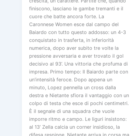
crescita, un carattere. Partite che, quando
finiscono, lasciano le gambe tremanti e il
cuore che batte ancora forte. La
Caronnese Women esce dal campo del
Baiardo con tutto questo addosso: un 4-3
conquistato in trasferta, in inferiorità
numerica, dopo aver subito tre volte la
pressione avversaria e aver trovato il gol
decisivo al 93’. Una vittoria che profuma di
impresa. Primo tempo: Il Baiardo parte con
un’intensità feroce. Dopo appena un
minuto, Lopez pennella un cross dalla
destra e Nietante sfiora il vantaggio con un
colpo di testa che esce di pochi centimetri.
È il segnale di una squadra che vuole
imporre ritmo e campo. Le liguri insistono:
al 13’ Zella calcia un corner insidioso, la
difesa respinge, Nietante arriva in corsa ma