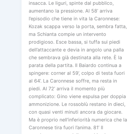
insacca. Le liguri, spinte dal pubblico,
aumentano la pressione. Al 58’ arriva
l’episodio che tiene in vita la Caronnese:
Kozak scappa verso la porta, sembra fatta,
ma Schianta compie un intervento
prodigioso. Esce bassa, si tuffa sui piedi
dell’attaccante e devia in angolo una palla
che sembrava già destinata alla rete. È la
parata della partita. Il Baiardo continua a
spingere: corner al 59’, colpo di testa fuori
al 64’. La Caronnese soffre, ma resta in
piedi. Al 72’ arriva il momento più
complicato: Gino viene espulsa per doppia
ammonizione. Le rossoblù restano in dieci,
con quasi venti minuti ancora da giocare.
Ma è proprio nell’inferiorità numerica che la
Caronnese tira fuori l’anima. 81’ Il