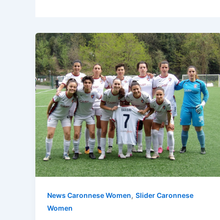
,
News Caronnese Women
Slider Caronnese
Women