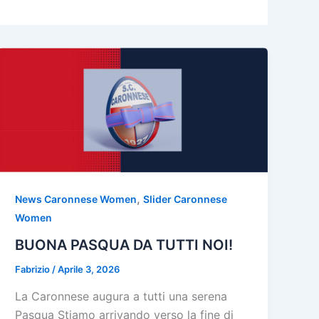
,
News Caronnese Women
Slider Caronnese
Women
BUONA PASQUA DA TUTTI NOI!
Fabrizio
/
Aprile 3, 2026
La Caronnese augura a tutti una serena
Pasqua Stiamo arrivando verso la fine di