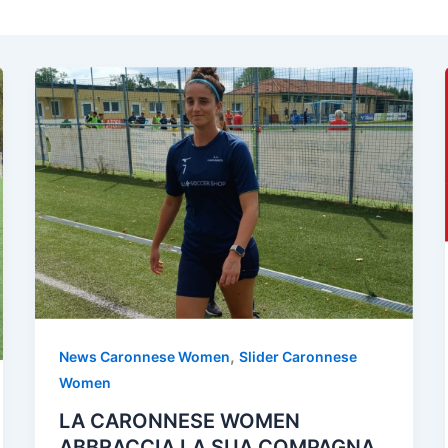
,
News Caronnese Women
Slider Caronnese
Women
LA CARONNESE WOMEN
ABBRACCIA LA SUA COMPAGNA