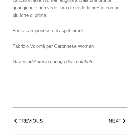
La Caronnese Women augura a Gaia una pronta
guarigione e non vede l’ora di rivederla presto con noi,
più forte di prima.
Forza campionessa, ti aspettiamo!
Fabrizio Volontè per Caronnese Women
Grazie ad Antonio Luongo del contributo
Precedente
Success
PREVIOUS
NEXT