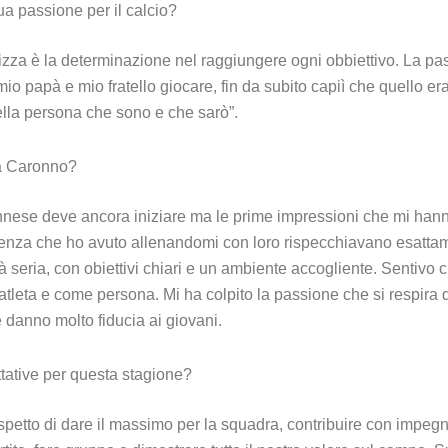
a passione per il calcio?
izza è la determinazione nel raggiungere ogni obbiettivo. La pas
io papà e mio fratello giocare, fin da subito capiì che quello er
ella persona che sono e che sarò”.
 a Caronno?
onnese deve ancora iniziare ma le prime impressioni che mi hann
ienza che ho avuto allenandomi con loro rispecchiavano esattam
à seria, con obiettivi chiari e un ambiente accogliente. Sentivo 
tleta e come persona. Mi ha colpito la passione che si respira q
 danno molto fiducia ai giovani.
tative per questa stagione?
petto di dare il massimo per la squadra, contribuire con impegn