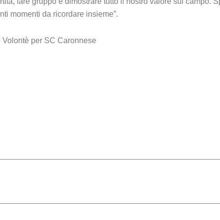
rtita, fare gruppo e dimostrare tutto il nostro valore sul campo.
tanti momenti da ricordare insieme”.
o Volontè per SC Caronnese