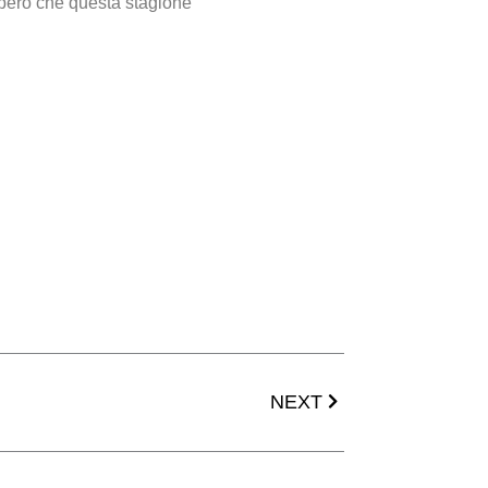
 Spero che questa stagione
Successivo
NEXT