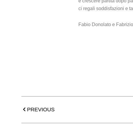
è crescere partita dopo pa
ci regali soddisfazioni e 
Fabio Donolato e Fabrizi
Precedente
PREVIOUS